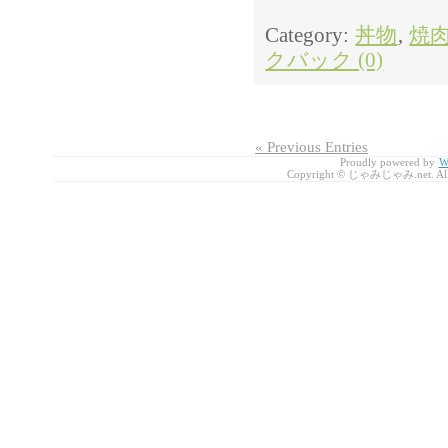
Category:
丼物
,
焼
クバック (0)
« Previous Entries
Proudly powered by
W
Copyright © じゃみじゃみ.net. All r