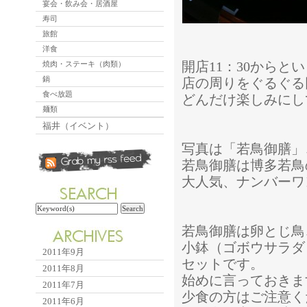
宴会・飲み会・居酒屋
寿司
旅館
洋食
開店11：30からと
焼肉・ステーキ（肉類）
鍋
店の周りをぐるぐる
食べ放題
どんだけ楽しみにし
麺類
福井（イベント）
写真は「若鳥御膳」
若鳥御膳は博多若鳥
大人気、ナンバーワ
若鳥御膳は卵とじ鳥
小鉢（ゴボウサラダ
2011年9月
セットです。
2011年8月
始めに言っておきま
2011年7月
少食の方はご注意く
2011年6月