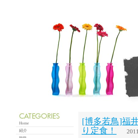
[博多若鳥]
Home
り定食！
2011
紹介
PHP