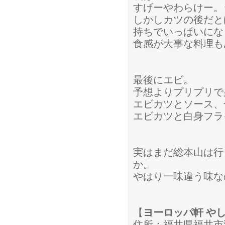
すげーやわらけー。
しかしカツの後だと
持ちでいっぱいにな
食感が大事な料理も
最後にエビ。
予想よりプリプリで
エビカツとソース、
エビカツと白身フラ
実はまだ総本山は行
か。
やはり一味違う味な
【
ヨーロッパ軒 や
住所：福井県福井市渕