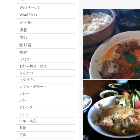
Webサーバ
WordPress
メール
挨拶
旅行
独り言
福井
うなぎ
お好み焼き・鉄板
とんかつ
イタリアン
カフェ・デザート
カレー
パン
フレンチ
ランチ
中華・点心
丼物
定食