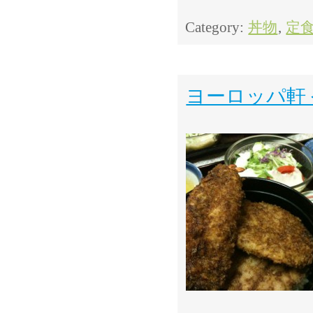
Category:
丼物
,
定
ヨーロッパ軒