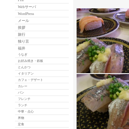
Webサーバ
WordPress
メール
挨拶
旅行
独り言
福井
うなぎ
お好み焼き・鉄板
とんかつ
イタリアン
カフェ・デザート
カレー
パン
フレンチ
ランチ
中華・点心
丼物
定食