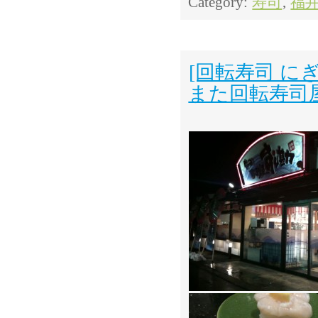
Category:
寿司
,
福
[回転寿司 に
また回転寿司