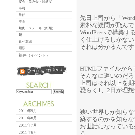
宴会・飲み会・居酒屋
寿司
旅館
先日上司から「Wor
洋食
素朴な疑問が飛んで
焼肉・ステーキ（肉類）
WordPressで
鍋
く仕上げるしかない
食べ放題
それは分かるんです
麺類
福井（イベント）
HTMLファイルか
そんなに遅いのだろ
上司はそれ以上を期
恐らく1、2日が理
2011年9月
狭い世界しか知らな
2011年8月
築するのかを知らな
2011年7月
お世話になっている
2011年6月
う。