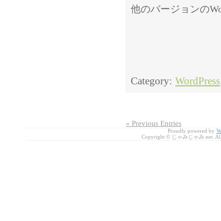
他のバージョンのWo
Category:
WordPress
« Previous Entries
Proudly powered by
W
Copyright © じゃみじゃみ.net. All r