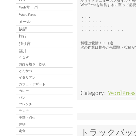
左サイドメニューのスタイル・画
WordPressを運営するに至っ
Webサーバ
WordPress
・・・
メール
・・・・・・
・・・・・・・・・
挨拶
・・・・・・・・・・・・
旅行
料理は愛情！！（違
独り言
次の作業は携帯から閲覧・投稿が
福井
うなぎ
お好み焼き・鉄板
とんかつ
イタリアン
カフェ・デザート
カレー
Category:
WordPress
パン
フレンチ
ランチ
中華・点心
丼物
トラックバッ
定食