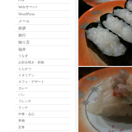
Webサーバ
WordPress
メール
挨拶
旅行
独り言
福井
うなぎ
お好み焼き・鉄板
とんかつ
イタリアン
カフェ・デザート
カレー
パン
フレンチ
ランチ
中華・点心
丼物
定食