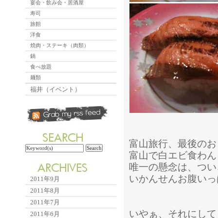
宴会・飲み会・居酒屋
寿司
旅館
洋食
焼肉・ステーキ（肉類）
鍋
食べ放題
麺類
福井（イベント）
富山旅行、最後のお
富山で白エビ食わん
唯一の懸念は、つい
いかんせんお腹いっ
2011年9月
2011年8月
2011年7月
いやぁ、それにして
2011年6月