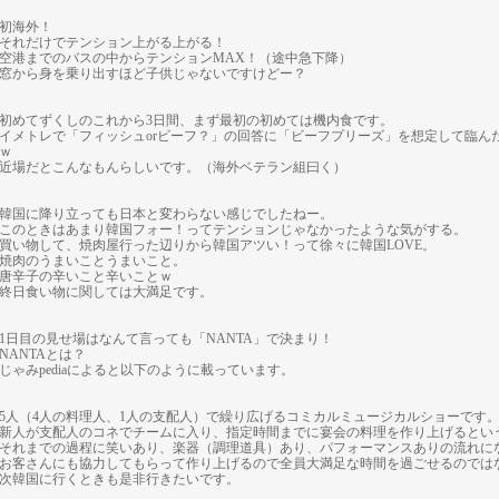
初海外！
それだけでテンション上がる上がる！
空港までのバスの中からテンションMAX！（途中急下降）
窓から身を乗り出すほど子供じゃないですけどー？
初めてずくしのこれから3日間、まず最初の初めては機内食です。
イメトレで「フィッシュorビーフ？」の回答に「ビーフプリーズ」を想定して臨ん
ｗ
近場だとこんなもんらしいです。（海外ベテラン組曰く）
韓国に降り立っても日本と変わらない感じでしたねー。
このときはあまり韓国フォー！ってテンションじゃなかったような気がする。
買い物して、焼肉屋行った辺りから韓国アツい！って徐々に韓国LOVE。
焼肉のうまいことうまいこと。
唐辛子の辛いこと辛いことｗ
終日食い物に関しては大満足です。
1日目の見せ場はなんて言っても「NANTA」で決まり！
NANTAとは？
じゃみpediaによると以下のように載っています。
5人（4人の料理人、1人の支配人）で繰り広げるコミカルミュージカルショーです
新人が支配人のコネでチームに入り、指定時間までに宴会の料理を作り上げるとい
それまでの過程に笑いあり、楽器（調理道具）あり、パフォーマンスありの流れに
お客さんにも協力してもらって作り上げるので全員大満足な時間を過ごせるのでは
次韓国に行くときも是非行きたいです。