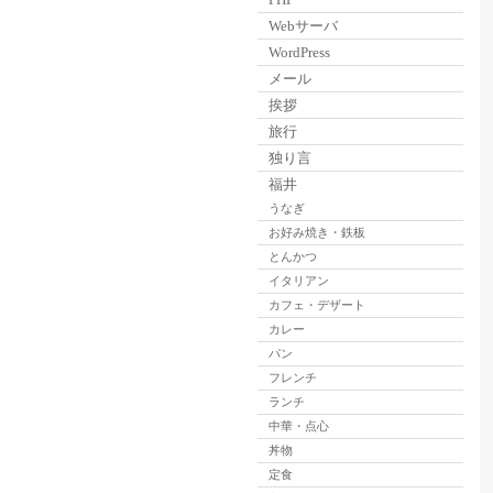
Webサーバ
WordPress
メール
挨拶
旅行
独り言
福井
うなぎ
お好み焼き・鉄板
とんかつ
イタリアン
カフェ・デザート
カレー
パン
フレンチ
ランチ
中華・点心
丼物
定食