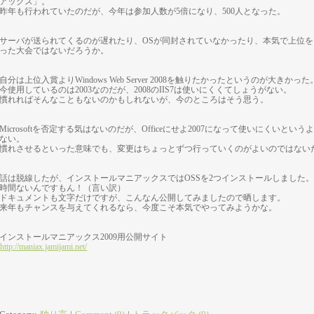
アックス」。
昨年も行われていたのだが、今年は参加人数が5倍になり、500人となった。
サーバが送られてくるのが遅れたり、OSが同封されていなかったり、本気で上位
った大会ではないだろうか。
自分は上位入賞よりWindows Web Server 2008を触りたかったというのが大きかった
今使用しているのは2003なのだが、2008のIIS7は使いにくくてしょうがない。
慣れればそんなこともないのかもしれないが、今のところはそう思う。
Microsoftを否定する気はないのだが、Officeにせよ2007になって使いにくいと
ない。
慣れさせるといった意味でも、変更はちょっとずつ行っていくのがよいのではない
話は脱線したが、インストールマニアックスではOSSを2つインストールしました
時間ないんですもん！（言い訳）
ドキュメントも文字だけですが、こんなん公開してみましたので晒します。
来年もチャンスを与えてくれるなら、今度こそ本気でやってみようかな。
インストールマニアックス2009用公開サイト
http://maniax.jamijami.net/