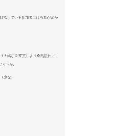
を目指している参加者には誤算が多か
。
いうより大幅なUI変更により全然慣れてこ
だろうか。
。（少な）