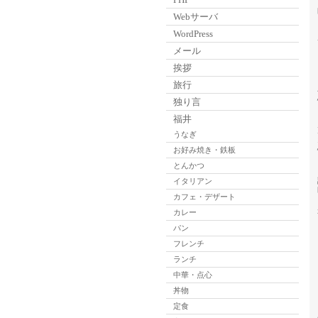
Webサーバ
WordPress
メール
挨拶
旅行
独り言
福井
うなぎ
お好み焼き・鉄板
とんかつ
イタリアン
カフェ・デザート
カレー
パン
フレンチ
ランチ
中華・点心
丼物
定食