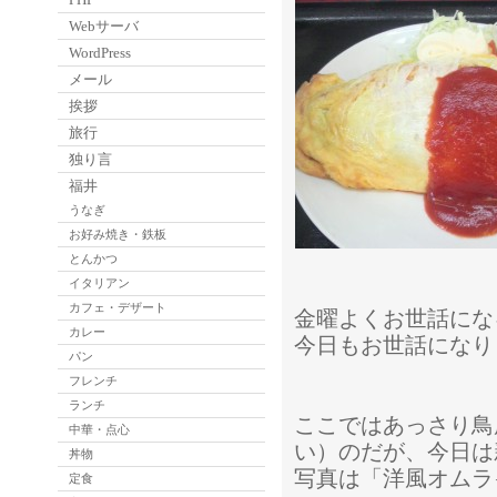
Webサーバ
WordPress
メール
挨拶
旅行
独り言
福井
うなぎ
お好み焼き・鉄板
とんかつ
イタリアン
カフェ・デザート
金曜よくお世話にな
カレー
今日もお世話になり
パン
フレンチ
ランチ
ここではあっさり鳥
中華・点心
い）のだが、今日は
丼物
写真は「洋風オムラ
定食