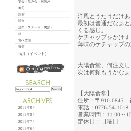
宴会・飲み会・居酒屋
寿司
旅館
洋風とうたうだけあ
洋食
最初は普通だなぁと
焼肉・ステーキ（肉類）
くる感じ。
鍋
ケチャップをかけす
食べ放題
薄味のケチャップの
麺類
福井（イベント）
大陽食堂、何注文し
次は何頼もうかなぁ
【大陽食堂】
住所：〒910-084
電話：0776-54-1018
2011年9月
営業時間：11:00～15:0
2011年8月
定休日：日曜日
2011年7月
2011年6月