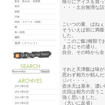
帰りにアイスを買っ
宴会・飲み会・居酒屋
・・・土台無理な話
寿司
旅館
洋食
焼肉・ステーキ（肉類）
こいつの量、ぱねぇ
鍋
そういえば前に満腹
食べ放題
した。
麺類
「このご飯2種類で
福井（イベント）
まさにその通り。
自分、その時から全
それと天津飯は味が
思わず相方が頼んだ
ジバ・・・。
壺水天は基本、濃い
2011年9月
次回は相方の言うこ
2011年8月
強く思いました。
2011年7月
（大いに反省）
2011年6月