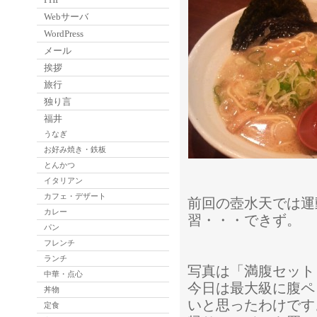
Webサーバ
WordPress
メール
挨拶
旅行
独り言
福井
うなぎ
お好み焼き・鉄板
とんかつ
イタリアン
カフェ・デザート
前回の壺水天では運
カレー
習・・・できず。
パン
フレンチ
ランチ
写真は「満腹セット（
中華・点心
今日は最大級に腹ペ
丼物
いと思ったわけです
定食