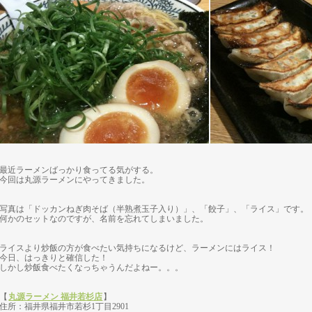
最近ラーメンばっかり食ってる気がする。
今回は丸源ラーメンにやってきました。
写真は「ドッカンねぎ肉そば（半熟煮玉子入り）」、「餃子」、「ライス」です。
何かのセットなのですが、名前を忘れてしまいました。
ライスより炒飯の方が食べたい気持ちになるけど、ラーメンにはライス！
今日、はっきりと確信した！
しかし炒飯食べたくなっちゃうんだよねー。。。
【
丸源ラーメン 福井若杉店
】
住所：福井県福井市若杉1丁目2901