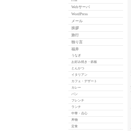
Webサーバ
WordPress
メール
挨拶
旅行
独り言
福井
うなぎ
お好み焼き・鉄板
とんかつ
イタリアン
カフェ・デザート
カレー
パン
フレンチ
ランチ
中華・点心
丼物
定食