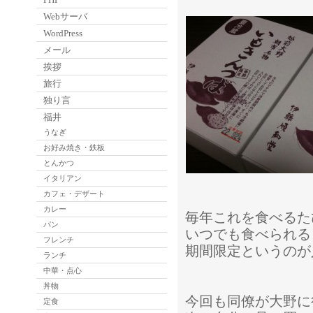
Webサーバ
WordPress
メール
挨拶
旅行
独り言
福井
うなぎ
お好み焼き・鉄板
とんかつ
イタリアン
カフェ・デザート
カレー
毎年これを食べるた
パン
いつでも食べられる
フレンチ
期間限定というのが
ランチ
中華・点心
丼物
今回も同僚が大野に
定食