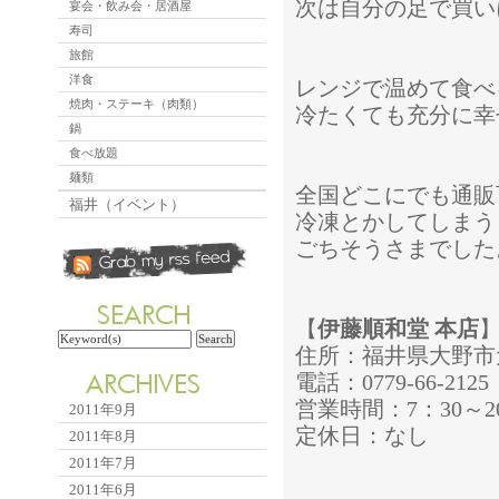
次は自分の足で買い
宴会・飲み会・居酒屋
寿司
旅館
洋食
レンジで温めて食べ
焼肉・ステーキ（肉類）
冷たくても充分に幸
鍋
食べ放題
麺類
全国どこにでも通販
福井（イベント）
冷凍とかしてしまう
ごちそうさまでした
【
伊藤順和堂 本店
住所：福井県大野市元
電話：0779-66-2125
営業時間：7：30～2
2011年9月
定休日：なし
2011年8月
2011年7月
2011年6月