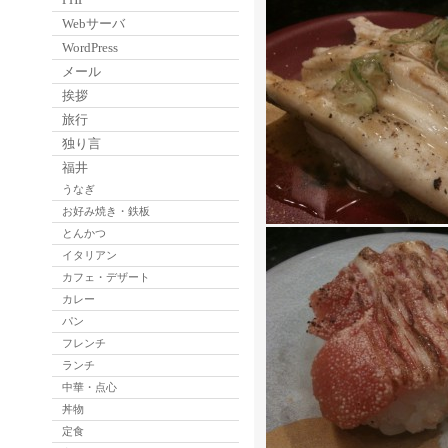
Webサーバ
WordPress
メール
挨拶
旅行
独り言
福井
うなぎ
お好み焼き・鉄板
とんかつ
イタリアン
カフェ・デザート
カレー
パン
フレンチ
ランチ
中華・点心
丼物
定食