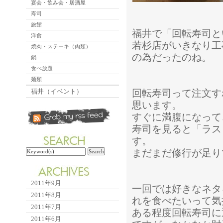
宴会・飲み会・居酒屋
寿司
旅館
福井で「回転寿司と
洋食
若杉店がいきなり工
焼肉・ステーキ（肉類）
の為だったのね。
鍋
食べ放題
麺類
福井（イベント）
回転寿司って注文す
思います。
すぐに満腹になって
寿司を見ると「ラス
す。
まだまだ修行が足り
2011年9月
一回では好きなネタ
2011年8月
れを食べたいって気
2011年7月
ある程度回転寿司に
2011年6月