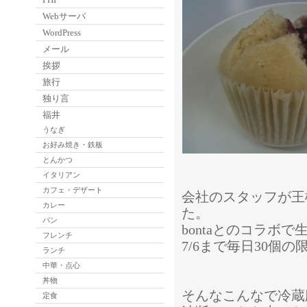
Webサーバ
WordPress
メール
挨拶
旅行
独り言
福井
うなぎ
お好み焼き・鉄板
とんかつ
イタリアン
カフェ・デザート
会社のスタッフが王
カレー
た。
パン
bontaとのコラボ
フレンチ
7/6まで毎日30個
ランチ
中華・点心
丼物
そんなこんなで冷蔵
定食