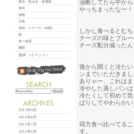
油断してたら中から
宴会・飲み会・居酒屋
やっちまったなー！
寿司
旅館
洋食
焼肉・ステーキ（肉類）
しかし食べるとむち
鍋
チーズの味とブルー
食べ放題
チーズ配分減ったん
麺類
福井（イベント）
後から聞くと冷たい
ンまでいただきまし
ありゃー、これはま
冷やした蒸しパンは
冷たくして初めて気
ぱりしてやわらかい
2011年9月
2011年8月
両方食べ比べてるこ
2011年7月
す。
2011年6月