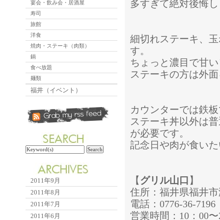
多すぎて絶対後悔し
宴会・飲み会・居酒屋
寿司
旅館
洋食
細切れステーキ、玉
焼肉・ステーキ（肉類）
す。
鍋
ちょっと濃目で甘い
食べ放題
ステーキの方は外面
麺類
福井（イベント）
カウンターでは鉄板
ステーキ丼以外は普
が必要です。
記念日や肉が食いた
【
グリル山口
】
2011年9月
住所：福井県福井市渕4
2011年8月
電話：0776-36-7196
2011年7月
営業時間：10：00〜22
2011年6月