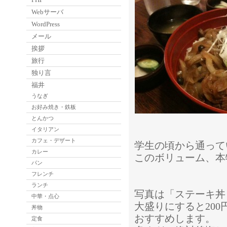
Webサーバ
WordPress
メール
挨拶
旅行
独り言
福井
うなぎ
お好み焼き・鉄板
とんかつ
イタリアン
カフェ・デザート
学生の頃から通って
カレー
このボリューム、本
パン
フレンチ
ランチ
写真は「ステーキ丼
中華・点心
大盛りにすると20
丼物
おすすめします。
定食