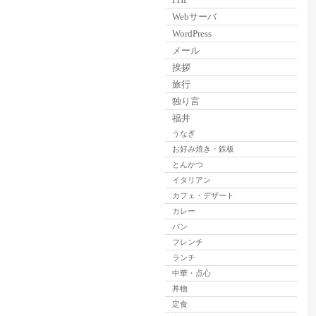
Webサーバ
WordPress
メール
挨拶
旅行
独り言
福井
うなぎ
お好み焼き・鉄板
とんかつ
イタリアン
カフェ・デザート
カレー
パン
フレンチ
ランチ
中華・点心
丼物
定食