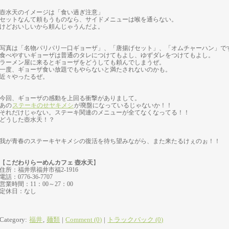
壺水天のイメージは「食い過ぎ注意」
セットなんて頼もうものなら、サイドメニューは喉を通らない。
けどおいしいから頼んじゃうんだよ。
写真は「名物パリパリ一口ギョーザ」、「唐揚げセット」、「オムチャーハン」で
食べやすいギョーザは普通のタレにつけてもよし、ゆずダレをつけてもよし。
ラーメン屋に来るとギョーザをどうしても頼んでしまうぜ。
一度、ギョーザ食い放題でもやらないと満たされないのかも。
近々やったるぜ。
今回、ギョーザの感動を上回る衝撃がありまして。
あの
ステーキのせヤキメシ
が廃盤になっているじゃないか！！
それだけじゃない。ステーキ関連のメニューが全てなくなってる！！
どうした壺水天！？
我が青春のステーキヤキメシの復活を待ち望みながら、また来たるけぇのぉ！！
【
こだわりらーめんカフェ 壺水天
】
住所：福井県福井市福2-1916
電話：0776-36-7707
営業時間：11：00～27：00
定休日：なし
Category:
福井
,
麺類
|
Comment (0)
|
トラックバック (0)