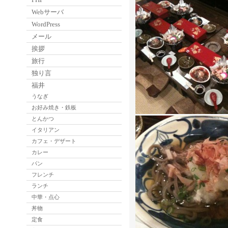
Webサーバ
WordPress
メール
挨拶
旅行
独り言
福井
うなぎ
お好み焼き・鉄板
とんかつ
イタリアン
カフェ・デザート
カレー
パン
フレンチ
ランチ
中華・点心
丼物
定食