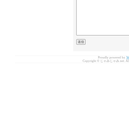
Proudly powered by
W
Copyright © じゃみじゃみ.net. All r