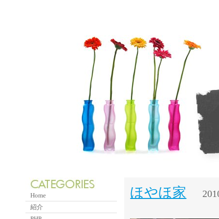
ほやほ家
201
Home
紹介
PHP