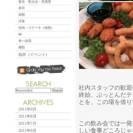
宴会・飲み会・居酒屋
寿司
旅館
洋食
焼肉・ステーキ（肉類）
鍋
食べ放題
麺類
福井（イベント）
社内スタッフの歓迎
終始、ぶっとんだテ
とを、この場を借り
2011年9月
2011年8月
この飲み会では一発
2011年7月
しい食事どころじゃ
2011年6月