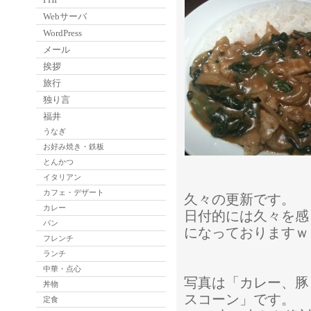
Webサーバ
WordPress
メール
挨拶
旅行
独り言
福井
うなぎ
お好み焼き・鉄板
とんかつ
イタリアン
カフェ・デザート
久々の更新です。
カレー
日付的には久々を感
パン
になっておりますｗ
フレンチ
ランチ
中華・点心
写真は「カレー、豚
丼物
スコーン」です。
定食