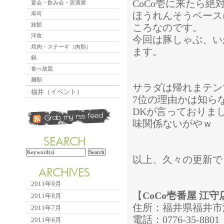
CoCo壱に来たら
宴会・飲み会・居酒屋
ほうれんそうベース
寿司
旅館
ころなのです。
洋食
今回は豚しゃぶ、い
焼肉・ステーキ（肉類）
ます。
鍋
食べ放題
麺類
サラダは帰れまテン
福井（イベント）
7位の理由かは知ら
DKが言っておりま
味関係ないがやｗ
以上、久々の更新で
2011年9月
【
CoCo壱番屋 江守
2011年8月
住所：福井県福井市江
2011年7月
電話：0776-35-8801
2011年6月