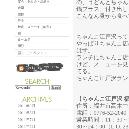
の、うどんとちゃん
宴会・飲み会・居酒屋
鍋プラス、付き出し
寿司
旅館
こんなん昼から食べ
洋食
焼肉・ステーキ（肉類）
鍋
ちゃんこ江戸沢って
食べ放題
やっぱりちゃんこ店
麺類
はず。
福井（イベント）
ランチにちゃんこ店
けど、メニューを見
てる。
ちゃんこ江戸沢ラン
【
ちゃんこ江戸沢 
住所：福井市高木中央2
2011年9月
電話：0776-52-2040
2011年8月
営業時間：11：30～15
2011年7月
30～24：00（L.O. 2
2011年6月