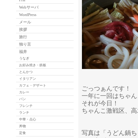
Webサーバ
WordPress
メール
挨拶
旅行
独り言
福井
うなぎ
お好み焼き・鉄板
とんかつ
イタリアン
カフェ・デザート
ごっつぁんです！
カレー
一年に一回はちゃん
パン
それが今日！
フレンチ
ちゃんこ激戦区、高
ランチ
中華・点心
丼物
写真は「うどん鍋ち
定食