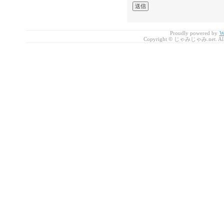
Proudly powered by
W
Copyright © じゃみじゃみ.net. All r