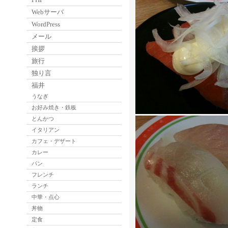
Webサーバ
WordPress
メール
挨拶
旅行
独り言
福井
うなぎ
お好み焼き・鉄板
とんかつ
イタリアン
カフェ・デザート
カレー
パン
フレンチ
ランチ
中華・点心
丼物
定食