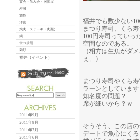
宴会・飲み会・居酒屋
寿司
旅館
福井でも数少ない1
洋食
まつり寿司、くら寿
焼肉・ステーキ（肉類）
100円寿司ってい
鍋
空間なのである。
食べ放題
（相方は生魚がダメ
麺類
福井（イベント）
ぇ。）
まつり寿司やくら寿
ラーンとしています
知名度の問題？
席が細いから？ｗ
2011年9月
2011年8月
そうそう、この店の
2011年7月
デートで魚心にくる
2011年6月