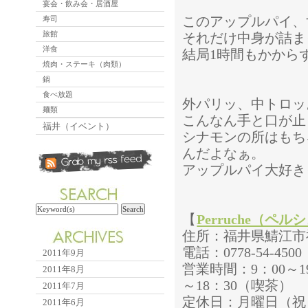
宴会・飲み会・居酒屋
このアップルパイ、
寿司
旅館
それだけ中身が詰ま
洋食
結局1時間もかから
焼肉・ステーキ（肉類）
鍋
食べ放題
外パリッ、中トロッ
麺類
こんなん手と口が止
福井（イベント）
シナモンの所はもち
んだよなぁ。
アップルパイ大好き
【
Perruche（ペル
住所：福井県鯖江市神
電話：0778-54-4500
2011年9月
営業時間：9：00～1
2011年8月
～18：30（喫茶）
2011年7月
定休日：月曜日（祝
2011年6月