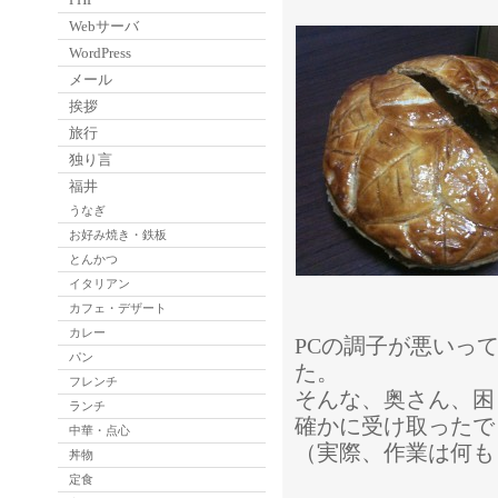
Webサーバ
WordPress
メール
挨拶
旅行
独り言
福井
うなぎ
お好み焼き・鉄板
とんかつ
イタリアン
カフェ・デザート
カレー
PCの調子が悪いっ
パン
た。
フレンチ
そんな、奥さん、困
ランチ
確かに受け取ったで
中華・点心
（実際、作業は何も
丼物
定食