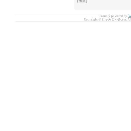
Proudly powered by
W
Copyright © じゃみじゃみ.net. All r