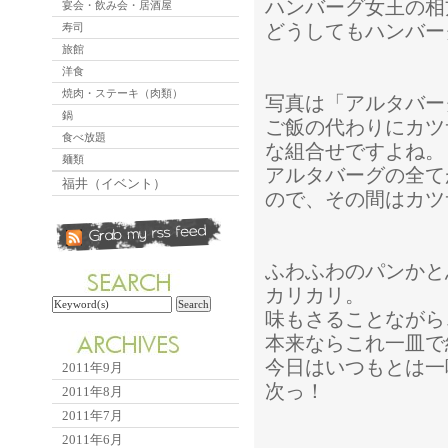
ハンバーグ女王の相
宴会・飲み会・居酒屋
どうしてもハンバー
寿司
旅館
洋食
焼肉・ステーキ（肉類）
写真は「アルタバー
鍋
ご飯の代わりにカツ
食べ放題
な組合せですよね。
麺類
アルタバーグの全て
福井（イベント）
ので、その間はカツ
ふわふわのパンかと
カリカリ。
味もさることながら
本来ならこれ一皿で
今日はいつもとは一
2011年9月
次っ！
2011年8月
2011年7月
2011年6月