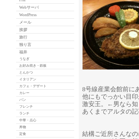
Webサーバ
WordPress
メール
挨拶
旅行
独り言
福井
うなぎ
お好み焼き・鉄板
とんかつ
イタリアン
カフェ・デザート
8号線産業会館前に
カレー
他にもでっかい目印
パン
激安王。←男なら知
フレンチ
あくまでアルタの記
ランチ
中華・点心
丼物
結構ご近所さんなの
定食