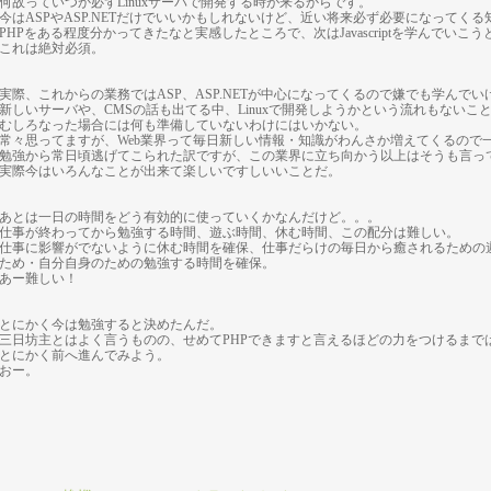
何故っていつか必ずLinuxサーバで開発する時が来るからです。
今はASPやASP.NETだけでいいかもしれないけど、近い将来必ず必要になってくる
PHPをある程度分かってきたなと実感したところで、次はJavascriptを学んでいこ
これは絶対必須。
実際、これからの業務ではASP、ASP.NETが中心になってくるので嫌でも学んで
新しいサーバや、CMSの話も出てる中、Linuxで開発しようかという流れもないこ
むしろなった場合には何も準備していないわけにはいかない。
常々思ってますが、Web業界って毎日新しい情報・知識がわんさか増えてくるので
勉強から常日頃逃げてこられた訳ですが、この業界に立ち向かう以上はそうも言っ
実際今はいろんなことが出来て楽しいですしいいことだ。
あとは一日の時間をどう有効的に使っていくかなんだけど。。。
仕事が終わってから勉強する時間、遊ぶ時間、休む時間、この配分は難しい。
仕事に影響がでないように休む時間を確保、仕事だらけの毎日から癒されるための
ため・自分自身のための勉強する時間を確保。
あー難しい！
とにかく今は勉強すると決めたんだ。
三日坊主とはよく言うものの、せめてPHPできますと言えるほどの力をつけるまで
とにかく前へ進んでみよう。
おー。