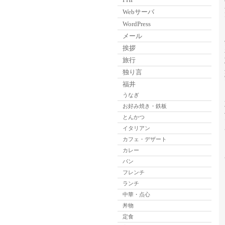
Webサーバ
WordPress
メール
挨拶
旅行
独り言
福井
うなぎ
お好み焼き・鉄板
とんかつ
イタリアン
カフェ・デザート
カレー
パン
フレンチ
ランチ
中華・点心
丼物
定食