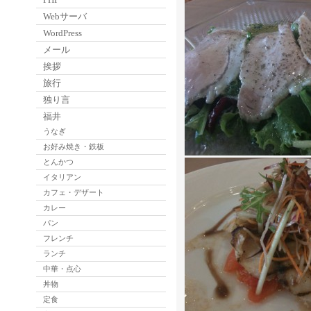
Webサーバ
WordPress
メール
挨拶
旅行
独り言
福井
うなぎ
お好み焼き・鉄板
とんかつ
イタリアン
カフェ・デザート
カレー
パン
フレンチ
ランチ
中華・点心
丼物
定食