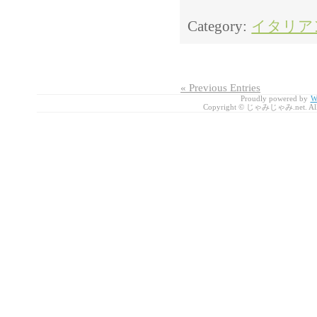
Category:
イタリア
« Previous Entries
Proudly powered by
W
Copyright © じゃみじゃみ.net. All r