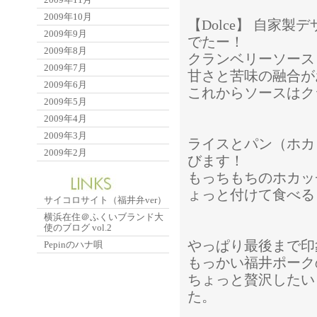
2009年10月
【Dolce】 自家製
2009年9月
でたー！
2009年8月
クランベリーソース
2009年7月
甘さと苦味の融合が
2009年6月
これからソースはク
2009年5月
2009年4月
2009年3月
ライスとパン（ホカ
2009年2月
びます！
もっちもちのホカッ
ょっと付けて食べる
サイコロサイト（福井弁ver）
横浜在住＠ふくいブランド大
使のブログ vol.2
やっぱり最後まで印
Pepinのハナ唄
もっかい福井ポーク
ちょっと贅沢したい
た。